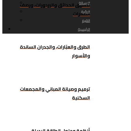
الرسالة
تنسيق الحدائق والبردورات، ورصف
الرؤية
الممرات
القيم
الرئيسية
الطرق والعبّارات، والجدران الساندة
والأسوار
ترميم وصيانة المباني والمجمعات
السكنية
أنظمة وحلول الطاقة البديلة